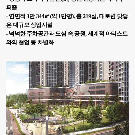
퍼즐
- 연면적 3만 344㎡(약 1만평), 총 219실, 대로변 맞닿
은 대규모 상업시
설
- 넉넉한 주차공간과 도심 속 공원, 세계적 아티스트
와의 협업 등 차별화