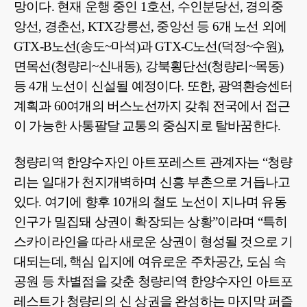
망이다. 현재 운행 중인 1호선, 수인분당선, 경의중
앙선, 경춘선, KTX강릉선, 중앙선 등 6개 노선 외에
GTX-B노선(송도~마석)과 GTX-C노선(덕정~수원),
면목선(청량리~신내동), 강북횡단선(청량리~목동)
등 4개 노선이 신설될 예정이다. 또한, 광역환승센터
계획과 60여개의 버스노선까지 갖춰 전국에서 접근
이 가능한 사통팔달 교통의 중심지로 탈바꿈한다.
청량리역 한양수자인 아트포레스트 관계자는 “청량
리는 일대가 천지개벽하며 신흥 부촌으로 거듭나고
있다. 여기에 향후 10개의 철도 노선이 지나며 유동
인구가 밀집돼 상권이 확장되는 상황”이라며 “특히
스카이라인을 따라 새로운 상권이 형성될 것으로 기
대되는데, 핵심 입지에 여유로운 주차공간, 도심 속
공원 등 차별점을 갖춘 청량리역 한양수자인 아트포
레스트가 청량리의 신 상권을 완성하는 마지막 퍼즐