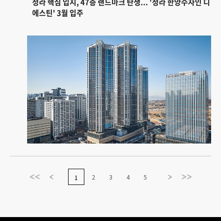
청라 핵심 입지, 47층 랜드마크 탄생... '청라 한양수자인 디
에스틴' 3월 입주
2
3
4
5
1